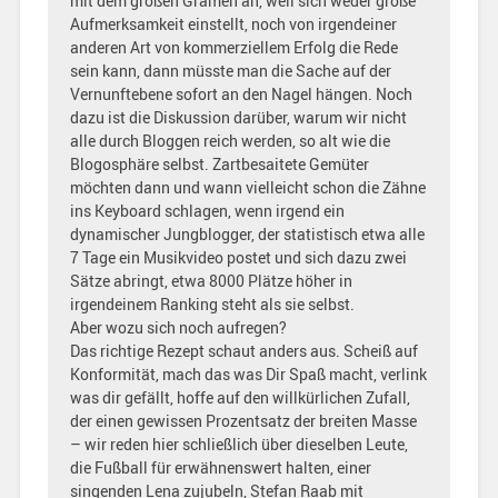
mit dem großen Grämen an, weil sich weder große
Aufmerksamkeit einstellt, noch von irgendeiner
anderen Art von kommerziellem Erfolg die Rede
sein kann, dann müsste man die Sache auf der
Vernunftebene sofort an den Nagel hängen. Noch
dazu ist die Diskussion darüber, warum wir nicht
alle durch Bloggen reich werden, so alt wie die
Blogosphäre selbst. Zartbesaitete Gemüter
möchten dann und wann vielleicht schon die Zähne
ins Keyboard schlagen, wenn irgend ein
dynamischer Jungblogger, der statistisch etwa alle
7 Tage ein Musikvideo postet und sich dazu zwei
Sätze abringt, etwa 8000 Plätze höher in
irgendeinem Ranking steht als sie selbst.
Aber wozu sich noch aufregen?
Das richtige Rezept schaut anders aus. Scheiß auf
Konformität, mach das was Dir Spaß macht, verlink
was dir gefällt, hoffe auf den willkürlichen Zufall,
der einen gewissen Prozentsatz der breiten Masse
– wir reden hier schließlich über dieselben Leute,
die Fußball für erwähnenswert halten, einer
singenden Lena zujubeln, Stefan Raab mit