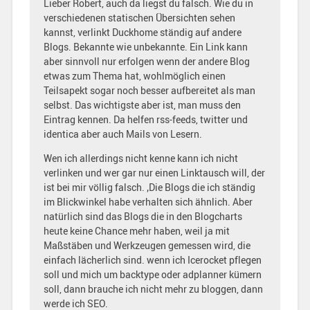
Lieber Robert, auch da liegst du falsch. Wie du in
verschiedenen statischen Übersichten sehen
kannst, verlinkt Duckhome ständig auf andere
Blogs. Bekannte wie unbekannte. Ein Link kann
aber sinnvoll nur erfolgen wenn der andere Blog
etwas zum Thema hat, wohlmöglich einen
Teilsapekt sogar noch besser aufbereitet als man
selbst. Das wichtigste aber ist, man muss den
Eintrag kennen. Da helfen rss-feeds, twitter und
identica aber auch Mails von Lesern.
Wen ich allerdings nicht kenne kann ich nicht
verlinken und wer gar nur einen Linktausch will, der
ist bei mir völlig falsch. ‚Die Blogs die ich ständig
im Blickwinkel habe verhalten sich ähnlich. Aber
natürlich sind das Blogs die in den Blogcharts
heute keine Chance mehr haben, weil ja mit
Maßstäben und Werkzeugen gemessen wird, die
einfach lächerlich sind. wenn ich Icerocket pflegen
soll und mich um backtype oder adplanner kümern
soll, dann brauche ich nicht mehr zu bloggen, dann
werde ich SEO.