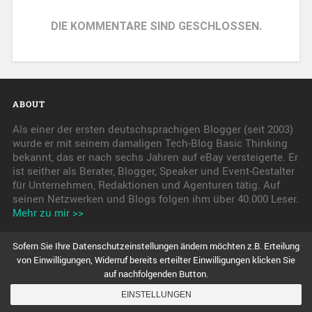
DIE KOMMENTARE SIND GESCHLOSSEN.
ABOUT
Als einer der ersten deutschsprachigen Blogger (seit 2003)
wurde er mit seinem damaligen Tech-Blog Basic Thinking
bekannt, das er nach sechs Jahren auf eBay versteigerte. Er
ist seither als Berater, Blogger, Speaker und Event-Gestalter
für Unternehmen, Redaktionen und Agenturen tätig. Auf
seinen Netzwerken und Blogs folgen ihm über 40.000 Leser.
Mehr zu mir >>
Sofern Sie Ihre Datenschutzeinstellungen ändern möchten z.B. Erteilung
von Einwilligungen, Widerruf bereits erteilter Einwilligungen klicken Sie
auf nachfolgenden Button.
pkwteile.de
EINSTELLUNGEN