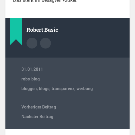
Robert Basic
31.01.2011
robs-blog
bloggen
,
blogs
,
transparenz
,
werbung
Vorheriger Beitrag
Nächster Beitrag