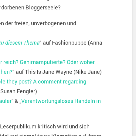
rdorbenen Bloggerseele?
nen der freien, unverbogenen und
 zu diesem Thema
“ auf Fashionpuppe (Anna
r reich? Gehirnamputierte? Oder woher
chen?
“ auf This Is Jane Wayne (Nike Jane)
icle they post? A comment regarding
(Susan Fengler)
auler
“ & „
Verantwortungsloses Handeln in
 Leserpublikum kritisch wird und sich