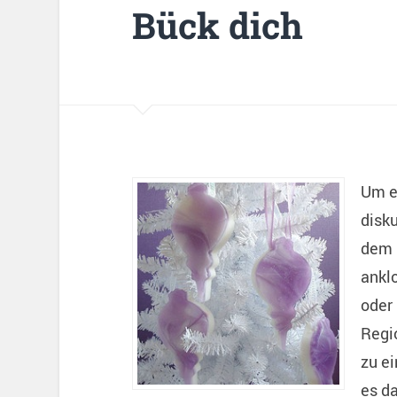
Bück dich
Um e
disku
dem 
ankl
oder
Regio
zu e
es d