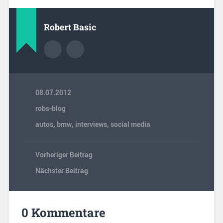
Robert Basic
08.07.2012
robs-blog
autos
,
bmw
,
interviews
,
social media
Vorheriger Beitrag
Nächster Beitrag
0 Kommentare