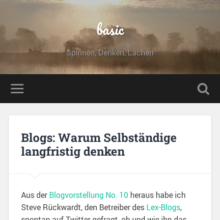
basic
Spinnen, Denken, Lachen
Blogs: Warum Selbständige
langfristig denken
Aus der
Blogvorstellung No. 10
heraus habe ich
Steve Rückwardt, den Betreiber des
Lex-Blogs
,
spontan auf Twitter gefragt, ob und wie ihn das