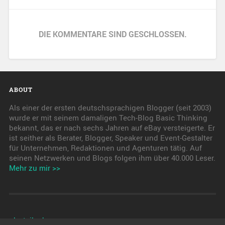
DIE KOMMENTARE SIND GESCHLOSSEN.
ABOUT
Als einer der ersten deutschsprachigen Blogger (seit 2003)
wurde er mit seinem damaligen Tech-Blog Basic Thinking
bekannt, das er nach sechs Jahren auf eBay versteigerte. Er
ist seither als Berater, Blogger, Speaker und Event-Gestalter
für Unternehmen, Redaktionen und Agenturen tätig. Auf
seinen Netzwerken und Blogs folgen ihm über 40.000 Leser.
Mehr zu mir >>
pkwteile.de