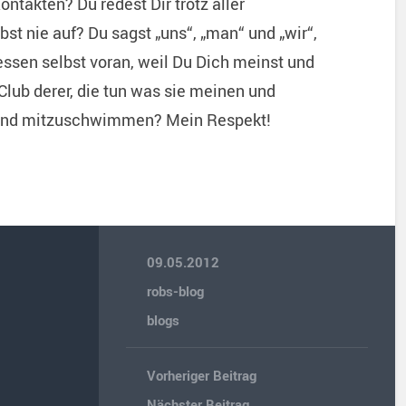
ntakten? Du redest Dir trotz aller
st nie auf? Du sagst „uns“, „man“ und „wir“,
essen selbst voran, weil Du Dich meinst und
lub derer, die tun was sie meinen und
n und mitzuschwimmen? Mein Respekt!
09.05.2012
robs-blog
blogs
Vorheriger Beitrag
Nächster Beitrag