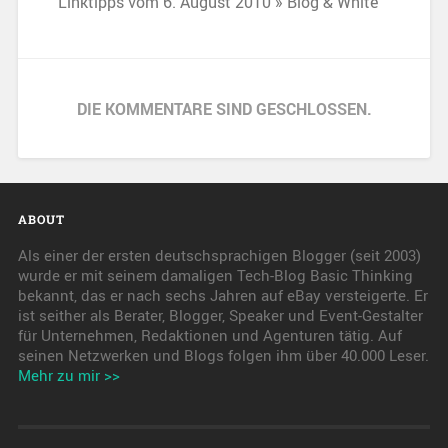
Linktipps vom 6. August 2010 » Blog & White
DIE KOMMENTARE SIND GESCHLOSSEN.
ABOUT
Als einer der ersten deutschsprachigen Blogger (seit 2003)
wurde er mit seinem damaligen Tech-Blog Basic Thinking
bekannt, das er nach sechs Jahren auf eBay versteigerte. Er
ist seither als Berater, Blogger, Speaker und Event-Gestalter
für Unternehmen, Redaktionen und Agenturen tätig. Auf
seinen Netzwerken und Blogs folgen ihm über 40.000 Leser.
Mehr zu mir >>