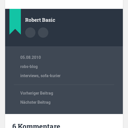
Robert Basic
05.08.2010
robs-blog
interviews
,
sofa-kurier
Vorheriger Beitrag
Nächster Beitrag
6 Kommentare