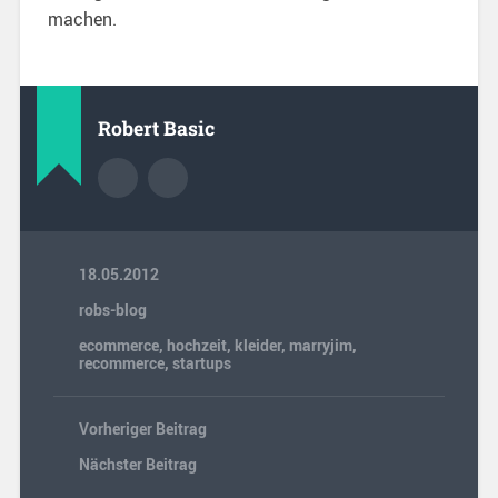
machen.
Robert Basic
18.05.2012
robs-blog
ecommerce
,
hochzeit
,
kleider
,
marryjim
,
recommerce
,
startups
Vorheriger Beitrag
Nächster Beitrag