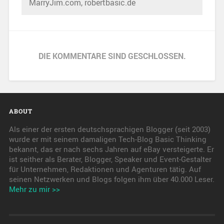
MarryJim.com, robertbasic.de
DIE KOMMENTARE SIND GESCHLOSSEN.
ABOUT
Als einer der ersten deutschsprachigen Blogger (seit 2003)
wurde er mit seinem damaligen Tech-Blog Basic Thinking
bekannt, das er nach sechs Jahren auf eBay versteigerte. Er
ist seither als Berater, Blogger, Speaker und Event-Gestalter
für Unternehmen, Redaktionen und Agenturen tätig. Auf
seinen Netzwerken und Blogs folgen ihm über 40.000 Leser.
Mehr zu mir >>