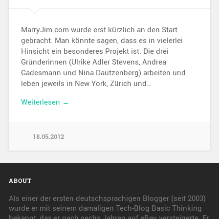
MarryJim.com wurde erst kürzlich an den Start
gebracht. Man könnte sagen, dass es in vielerlei
Hinsicht ein besonderes Projekt ist. Die drei
Gründerinnen (Ulrike Adler Stevens, Andrea
Gadesmann und Nina Dautzenberg) arbeiten und
leben jeweils in New York, Zürich und…
Weiterlesen →
18.05.2012
ABOUT
Als einer der ersten deutschsprachigen Blogger (seit 2003)
wurde er mit seinem damaligen Tech-Blog Basic Thinking
bekannt, das er nach sechs Jahren auf eBay versteigerte. Er