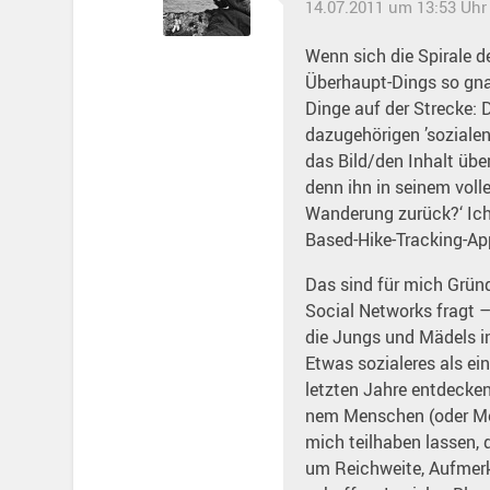
14.07.2011 um 13:53 Uhr
Wenn sich die Spirale d
Überhaupt-Dings so gna
Dinge auf der Strecke: 
dazugehörigen ’sozialen
das Bild/den Inhalt üb
denn ihn in seinem vol
Wanderung zurück?‘ Ich 
Based-Hike-Tracking-App
Das sind für mich Grü
Social Networks fragt –
die Jungs und Mädels in
Etwas sozialeres als ei
letzten Jahre entdecken
nem Menschen (oder Men
mich teilhaben lassen, 
um Reichweite, Aufmerk