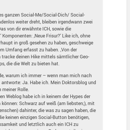
es ganzen Social-Me/Social-Dich/ Social-
denlos weiter dreht, bleiben irgendwann zwei
Das von dir erwähnte ICH, sowie die
‘ Komponenten: ‚Neue Frisur?‘ Like ich, ohne
erhaupt in groß gesehen zu haben, geschweige
lem Umfang erfasst zu haben. ‚Von der
tracke deinen Hike mittels sämtlicher Geo-
s, die die Welt zu bieten hat.
nde, warum ich immer – wenn man mich nach
 antworte: Ja. Habe ich. Mein Doktorsblog und
 meiner Rolle.
nen Weblog habe ich in keinem der Hypes der
 können: Schwarz auf weiß (am liebsten;), mit
schen) dahinter, die was zu sagen haben, die
die keinen einzigen Social-Button benötigen,
samkeit und letztlich auch ein ICH zu