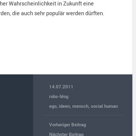
oher Wahrscheinlichkeit in Zukunft eine
en, die auch sehr populär werden dürften.
14.07.2011
robs-blog
ego
,
ideen
,
mensch
,
social human
Vorheriger Beitrag
Nächster Beitrag