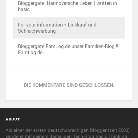
Bloggergate: Hannoversche Leben | written in
basic
For your information » Linkkauf und
Schleichwerbung
Bloggergate FamLog.de unser Familien-Blog !!!
FamLog.de
DIE KOMMENTARE SIND GESCHLOSSEN.
ABOUT
Als einer der ersten deutschsprachigen Blogger (seit 2003)
wurde er mit seinem damaligen Tech-Blog Basic Thinking