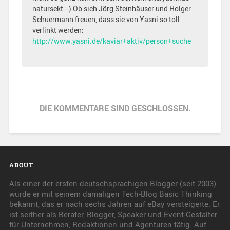
natursekt :-) Ob sich Jörg Steinhäuser und Holger
Schuermann freuen, dass sie von Yasni so toll
verlinkt werden:
http://www.yasni.de/kaviar+aktiv/person+suche
DIE KOMMENTARE SIND GESCHLOSSEN.
ABOUT
Als einer der ersten deutschsprachigen Blogger (seit 2003)
wurde er mit seinem damaligen Tech-Blog Basic Thinking
bekannt, das er nach sechs Jahren auf eBay versteigerte. Er
ist seither als Berater, Blogger, Speaker und Event-Gestalter
für Unternehmen, Redaktionen und Agenturen tätig. Auf