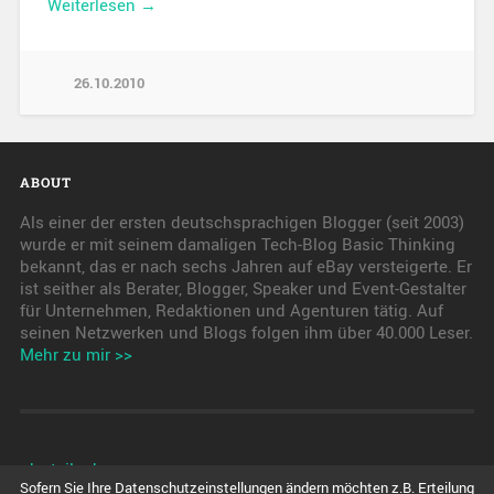
Weiterlesen →
26.10.2010
ABOUT
Als einer der ersten deutschsprachigen Blogger (seit 2003)
wurde er mit seinem damaligen Tech-Blog Basic Thinking
bekannt, das er nach sechs Jahren auf eBay versteigerte. Er
ist seither als Berater, Blogger, Speaker und Event-Gestalter
für Unternehmen, Redaktionen und Agenturen tätig. Auf
seinen Netzwerken und Blogs folgen ihm über 40.000 Leser.
Mehr zu mir >>
pkwteile.de
Sofern Sie Ihre Datenschutzeinstellungen ändern möchten z.B. Erteilung