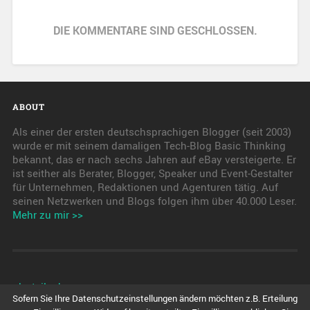
DIE KOMMENTARE SIND GESCHLOSSEN.
ABOUT
Als einer der ersten deutschsprachigen Blogger (seit 2003)
wurde er mit seinem damaligen Tech-Blog Basic Thinking
bekannt, das er nach sechs Jahren auf eBay versteigerte. Er
ist seither als Berater, Blogger, Speaker und Event-Gestalter
für Unternehmen, Redaktionen und Agenturen tätig. Auf
seinen Netzwerken und Blogs folgen ihm über 40.000 Leser.
Mehr zu mir >>
pkwteile.de
Sofern Sie Ihre Datenschutzeinstellungen ändern möchten z.B. Erteilung