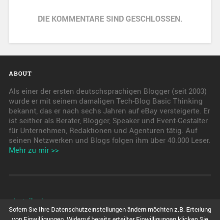
DIE KOMMENTARE SIND GESCHLOSSEN.
ABOUT
Als einer der ersten deutschsprachigen Blogger (seit 2003)
wurde er mit seinem damaligen Tech-Blog Basic Thinking
bekannt, das er nach sechs Jahren auf eBay versteigerte. Er
ist seither als Berater, Blogger, Speaker und Event-Gestalter
für Unternehmen, Redaktionen und Agenturen tätig. Auf
seinen Netzwerken und Blogs folgen ihm über 40.000 Leser.
Mehr zu mir >>
pkwteile.de
Sofern Sie Ihre Datenschutzeinstellungen ändern möchten z.B. Erteilung
von Einwilligungen, Widerruf bereits erteilter Einwilligungen klicken Sie