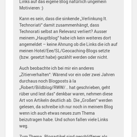
Links auf das eigene Blog natürlich ungemein
Motivieren :)
Kann es sein, dass die sinkende „Verlinkung lt.
Technoriati“ damit zusammenhängt, dass
Technorati selbst an Relevanz verliert? Ausser
meinem „Hauptblog“ habe ich kein weiteres dort
angemeldet – keine Ahnung ob die Links die ich auf
meinen Hotel/Eee/SL/Geocaching-Blogs setzte
(bzw. gesetzt habe) gezählt werden oder nicht.
Auch beobachte ich bei mir ein anderes
„Zitierverhalten“: Wärend vor ein oder zwei Jahren
durchaus noch Blogposts à la
„Robert/Bildblog/RWW/… hat geschrieben, geht
rüber und lest das“ denkbar waren, nehmen diese
Art von Artikeln deutlich ab. Die „Großen“ werden
gelesen, da schreibe ich nur noch in meinem Blog
wenn ich auch etwas neues zum Thema
beizutragen habe. Und schon fallen viele Links
weg.
Zum Thema „Blogartikel sind geschliffener als