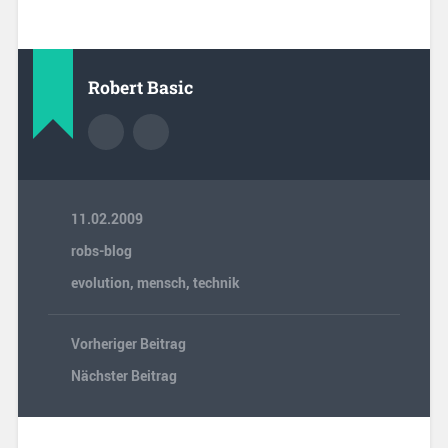
Robert Basic
11.02.2009
robs-blog
evolution
,
mensch
,
technik
Vorheriger Beitrag
Nächster Beitrag