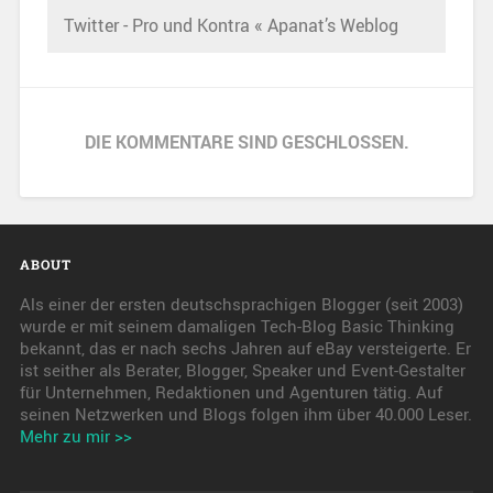
Twitter - Pro und Kontra « Apanat’s Weblog
DIE KOMMENTARE SIND GESCHLOSSEN.
ABOUT
Als einer der ersten deutschsprachigen Blogger (seit 2003)
wurde er mit seinem damaligen Tech-Blog Basic Thinking
bekannt, das er nach sechs Jahren auf eBay versteigerte. Er
ist seither als Berater, Blogger, Speaker und Event-Gestalter
für Unternehmen, Redaktionen und Agenturen tätig. Auf
seinen Netzwerken und Blogs folgen ihm über 40.000 Leser.
Mehr zu mir >>