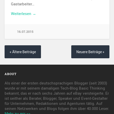
Gastarbeiter…
Weiterlesen →
16.07.2015
« Ältere Beiträge
Neuere Beiträge »
ABOUT
Als einer der ersten deutschsprachigen Blogger (seit 2003)
wurde er mit seinem damaligen Tech-Blog Basic Thinking
bekannt, das er nach sechs Jahren auf eBay versteigerte. Er
ist seither als Berater, Blogger, Speaker und Event-Gestalter
für Unternehmen, Redaktionen und Agenturen tätig. Auf
seinen Netzwerken und Blogs folgen ihm über 40.000 Leser.
Mehr zu mir >>