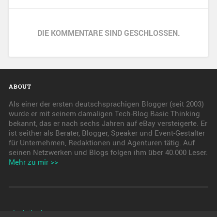
DIE KOMMENTARE SIND GESCHLOSSEN.
ABOUT
Als einer der ersten deutschsprachigen Blogger (seit 2003)
wurde er mit seinem damaligen Tech-Blog Basic Thinking
bekannt, das er nach sechs Jahren auf eBay versteigerte. Er
ist seither als Berater, Blogger, Speaker und Event-Gestalter
für Unternehmen, Redaktionen und Agenturen tätig. Auf
seinen Netzwerken und Blogs folgen ihm über 40.000 Leser.
Mehr zu mir >>
pkwteile.de