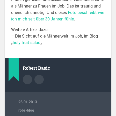
als Männer zu Frauen im Job. Das ist traurig und
unendlich unnötig. Und dieses
Foto beschreibt wie
ich mich seit über 30 Jahren fühle
.
Weitere Artikel dazu:
– Die Sicht auf die Männerwelt im Job, im Blog
„
holy fruit salad
„
Robert Basic
26.01.2013
robs-blog