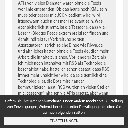
APIs von vielen Diensten wären ohne die Feeds
wohl nie entstanden. Ob das heute noch XML sein
muss oder besser mit JSON bedient wird, wird
irgendwann auch nicht mehr relevant sein. Was
aber sicherlich stimmt, ist die Tatsache, dass Viel-
Leser / -Blogger Feeds extrem praktisch finden und
damit indirekt für Verbreitung sorgen.
Aggregatoren, sprich solche Dinge wie Rivva.de
und ähnliches hätten ohne die Feeds deutlich mehr
Arbeit, die Inhalte zu ziehen. Vor längerer Zeit, als
ich mich noch intensiver mit RSS als Technologie
beschäftigt habe, hatte ich schon gesagt, dass RSS
immer mehr unsichtbar wird, da es eigentlich eine
Technologie ist, die Bots miteinander
kommunizieren lässt. RSS wurden an vielen Stellen
mit „besseren“ Inhalten via APIs ersetzt, aber wenn
man genauer schaut, basiert wohl das meiste
Sofern Sie Ihre Datenschutzeinstellungen ändern möchten z.B. Erteilung
immer noch auf diesem Grundgedanken, einen Feed
von Einwilligungen, Widerruf bereits erteilter Einwilligungen klicken Sie
mit Inhalten bereitzustellen.
auf nachfolgenden Button.
Ergo – der Feed auf einem Blog sollte möglichst
EINSTELLUNGEN
komplett sein und funktioneren und möglichst auch