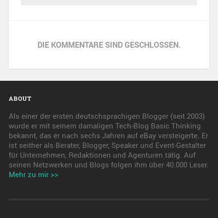
DIE KOMMENTARE SIND GESCHLOSSEN.
ABOUT
Als einer der ersten deutschsprachigen Blogger (seit 2003)
wurde er mit seinem damaligen Tech-Blog Basic Thinking
bekannt, das er nach sechs Jahren auf eBay versteigerte. Er
ist seither als Berater, Blogger, Speaker und Event-Gestalter
für Unternehmen, Redaktionen und Agenturen tätig. Auf
seinen Netzwerken und Blogs folgen ihm über 40.000 Leser.
Mehr zu mir >>