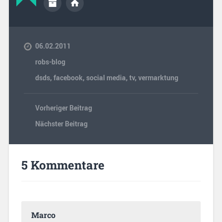
06.02.2011
robs-blog
dsds
,
facebook
,
social media
,
tv
,
vermarktung
Vorheriger Beitrag
Nächster Beitrag
5 Kommentare
Marco