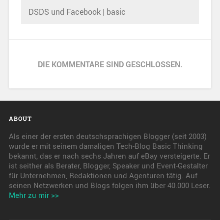
DSDS und Facebook | basic
DIE KOMMENTARE SIND GESCHLOSSEN.
ABOUT
Als einer der ersten deutschsprachigen Blogger (seit 2003)
wurde er mit seinem damaligen Tech-Blog Basic Thinking
bekannt, das er nach sechs Jahren auf eBay versteigerte. Er
ist seither als Berater, Blogger, Speaker und Event-Gestalter
für Unternehmen, Redaktionen und Agenturen tätig. Auf
seinen Netzwerken und Blogs folgen ihm über 40.000 Leser.
Mehr zu mir >>