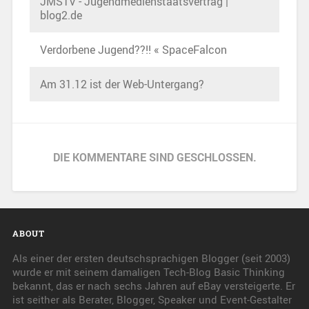
JMSTV - Jugendmedienstaatsvertrag |
blog2.de
Verdorbene Jugend??!! « SpaceFalcon
Am 31.12 ist der Web-Untergang?
DIE KOMMENTARE SIND GESCHLOSSEN.
ABOUT
Als einer der ersten deutschsprachigen Blogger (seit 2003)
wurde er mit seinem damaligen Tech-Blog Basic Thinking
bekannt, das er nach sechs Jahren auf eBay versteigerte. Er
ist seither als Berater, Blogger, Speaker und Event-Gestalter