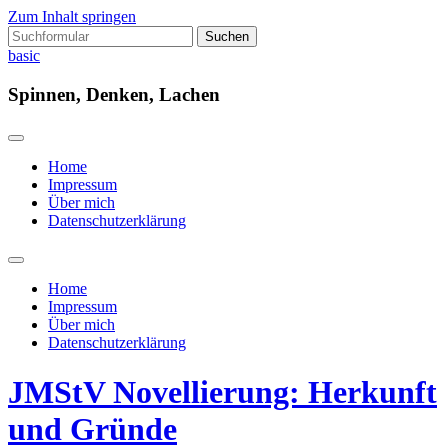
Zum Inhalt springen
Suchen
nach:
basic
Spinnen, Denken, Lachen
Home
Impressum
Über mich
Datenschutzerklärung
Suchfeld
ein-/ausblenden
Home
Impressum
Über mich
Datenschutzerklärung
JMStV Novellierung: Herkunft
und Gründe