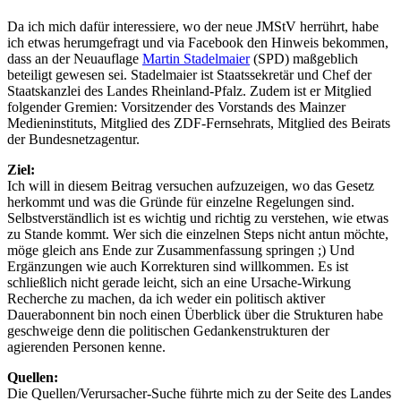
Da ich mich dafür interessiere, wo der neue JMStV herrührt, habe
ich etwas herumgefragt und via Facebook den Hinweis bekommen,
dass an der Neuauflage
Martin Stadelmaier
(SPD) maßgeblich
beteiligt gewesen sei. Stadelmaier ist Staatssekretär und Chef der
Staatskanzlei des Landes Rheinland-Pfalz. Zudem ist er Mitglied
folgender Gremien: Vorsitzender des Vorstands des Mainzer
Medieninstituts, Mitglied des ZDF-Fernsehrats, Mitglied des Beirats
der Bundesnetzagentur.
Ziel:
Ich will in diesem Beitrag versuchen aufzuzeigen, wo das Gesetz
herkommt und was die Gründe für einzelne Regelungen sind.
Selbstverständlich ist es wichtig und richtig zu verstehen, wie etwas
zu Stande kommt. Wer sich die einzelnen Steps nicht antun möchte,
möge gleich ans Ende zur Zusammenfassung springen ;) Und
Ergänzungen wie auch Korrekturen sind willkommen. Es ist
schließlich nicht gerade leicht, sich an eine Ursache-Wirkung
Recherche zu machen, da ich weder ein politisch aktiver
Dauerabonnent bin noch einen Überblick über die Strukturen habe
geschweige denn die politischen Gedankenstrukturen der
agierenden Personen kenne.
Quellen:
Die Quellen/Verursacher-Suche führte mich zu der Seite des Landes