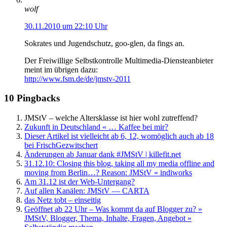
wolf
30.11.2010 um 22:10 Uhr
Sokrates und Jugendschutz, goo-glen, da fings an.
Der Freiwillige Selbstkontrolle Multimedia-Diensteanbieter
meint im übrigen dazu:
http://www.fsm.de/de/jmstv-2011
10 Pingbacks
JMStV – welche Altersklasse ist hier wohl zutreffend?
Zukunft in Deutschland « … Kaffee bei mir?
Dieser Artikel ist vielleicht ab 6, 12, womöglich auch ab 18
bei FrischGezwitschert
Änderungen ab Januar dank #JMStV | killefit.net
31.12.10: Closing this blog, taking all my media offline and
moving from Berlin…? Reason: JMStV « indiworks
Am 31.12 ist der Web-Untergang?
Auf allen Kanälen: JMStV — CARTA
das Netz tobt – einseitig
Geöffnet ab 22 Uhr – Was kommt da auf Blogger zu? »
JMStV, Blogger, Thema, Inhalte, Fragen, Angebot »