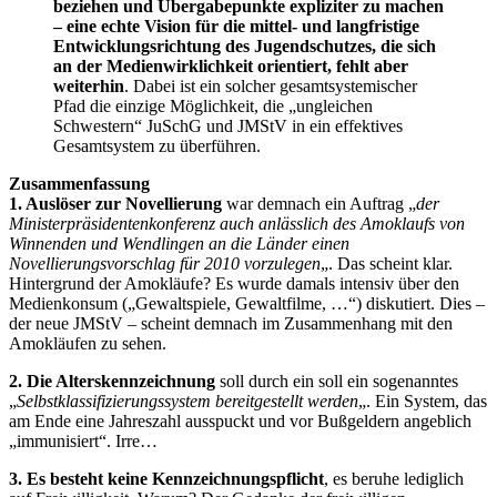
beziehen und Übergabepunkte expliziter zu machen
– eine echte Vision für die mittel- und langfristige
Entwicklungsrichtung des Jugendschutzes, die sich
an der Medienwirklichkeit orientiert, fehlt aber
weiterhin
. Dabei ist ein solcher gesamtsystemischer
Pfad die einzige Möglichkeit, die „ungleichen
Schwestern“ JuSchG und JMStV in ein effektives
Gesamtsystem zu überführen.
Zusammenfassung
1. Auslöser zur Novellierung
war demnach ein Auftrag „
der
Ministerpräsidentenkonferenz auch anlässlich des Amoklaufs von
Winnenden und Wendlingen an die Länder einen
Novellierungsvorschlag für 2010 vorzulegen
„. Das scheint klar.
Hintergrund der Amokläufe? Es wurde damals intensiv über den
Medienkonsum („Gewaltspiele, Gewaltfilme, …“) diskutiert. Dies –
der neue JMStV – scheint demnach im Zusammenhang mit den
Amokläufen zu sehen.
2. Die Alterskennzeichnung
soll durch ein soll ein sogenanntes
„
Selbstklassifizierungssystem bereitgestellt werden
„. Ein System, das
am Ende eine Jahreszahl ausspuckt und vor Bußgeldern angeblich
„immunisiert“. Irre…
3. Es besteht keine Kennzeichnungspflicht
, es beruhe lediglich