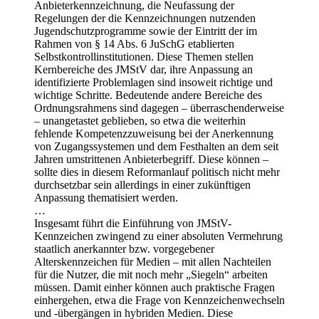
Anbieterkennzeichnung, die Neufassung der
Regelungen der die Kennzeichnungen nutzenden
Jugendschutzprogramme sowie der Eintritt der im
Rahmen von § 14 Abs. 6 JuSchG etablierten
Selbstkontrollinstitutionen. Diese Themen stellen
Kernbereiche des JMStV dar, ihre Anpassung an
identifizierte Problemlagen sind insoweit richtige und
wichtige Schritte. Bedeutende andere Bereiche des
Ordnungsrahmens sind dagegen – überraschenderweise
– unangetastet geblieben, so etwa die weiterhin
fehlende Kompetenzzuweisung bei der Anerkennung
von Zugangssystemen und dem Festhalten an dem seit
Jahren umstrittenen Anbieterbegriff. Diese können –
sollte dies in diesem Reformanlauf politisch nicht mehr
durchsetzbar sein allerdings in einer zukünftigen
Anpassung thematisiert werden.
…
Insgesamt führt die Einführung von JMStV-
Kennzeichen zwingend zu einer absoluten Vermehrung
staatlich anerkannter bzw. vorgegebener
Alterskennzeichen für Medien – mit allen Nachteilen
für die Nutzer, die mit noch mehr „Siegeln“ arbeiten
müssen. Damit einher können auch praktische Fragen
einhergehen, etwa die Frage von Kennzeichenwechseln
und -übergängen in hybriden Medien. Diese