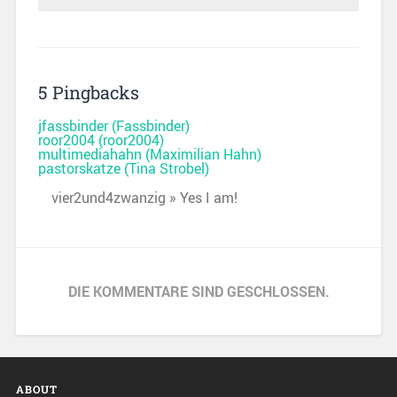
5 Pingbacks
jfassbinder (Fassbinder)
roor2004 (roor2004)
multimediahahn (Maximilian Hahn)
pastorskatze (Tina Strobel)
vier2und4zwanzig » Yes I am!
DIE KOMMENTARE SIND GESCHLOSSEN.
ABOUT