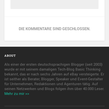
DIE KOMMENTARE SIND GESCHLOSSEN.
ABOUT
Als einer der ersten deutschsprachigen Blogger (seit 2003)
wurde er mit seinem damaligen Tech-Blog Basic Thinking
bekannt, das er nach sechs Jahren auf eBay versteigerte. Er
ist seither als Berater, Blogger, Speaker und Event-Gestalter
für Unternehmen, Redaktionen und Agenturen tätig. Auf
seinen Netzwerken und Blogs folgen ihm über 40.000 Leser.
Mehr zu mir >>