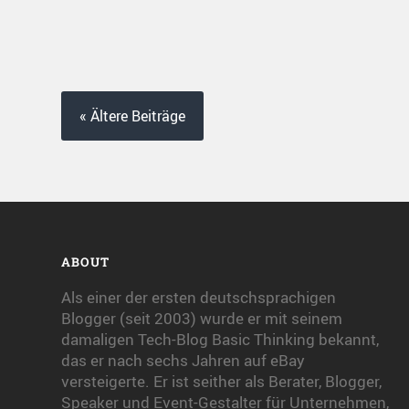
« Ältere Beiträge
ABOUT
Als einer der ersten deutschsprachigen
Blogger (seit 2003) wurde er mit seinem
damaligen Tech-Blog Basic Thinking bekannt,
das er nach sechs Jahren auf eBay
versteigerte. Er ist seither als Berater, Blogger,
Speaker und Event-Gestalter für Unternehmen,