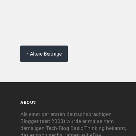
« Ältere Beiträge
ABOUT
Als einer der ersten deutschsprachigen
Blogger (seit 2003) wurde er mit seinem
damaligen Tech-Blog Basic Thinking bekannt,
das er nach sechs Jahren auf eBay