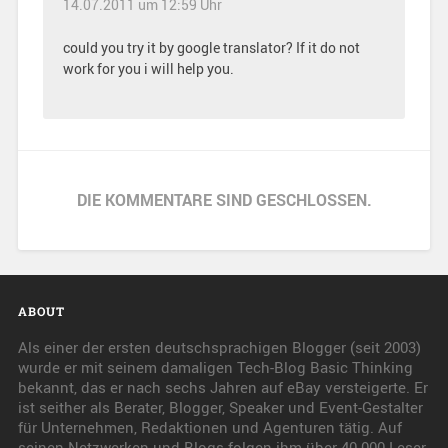
14.07.2011 um 12:59 Uhr
could you try it by google translator? If it do not
work for you i will help you.
DIE KOMMENTARE SIND GESCHLOSSEN.
ABOUT
Als einer der ersten deutschsprachigen Blogger (seit 2003)
wurde er mit seinem damaligen Tech-Blog Basic Thinking
bekannt, das er nach sechs Jahren auf eBay versteigerte. Er
ist seither als Berater, Blogger, Speaker und Event-Gestalter
für Unternehmen, Redaktionen und Agenturen tätig. Auf
seinen Netzwerken und Blogs folgen ihm über 40.000 Leser.