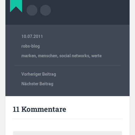
10.07.2011
robs-blog
marken
,
menschen
,
social networks
,
werte
Vorheriger Beitrag
Nächster Beitrag
11 Kommentare