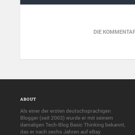
DIE KOMMENTAR
ABOUT
Als einer der ersten deutschsprachigen
Blogger (seit 2003) wurde er mit seinem
damaligen Tech-Blog Basic Thinking bekannt,
das er nach sechs Jahren auf eBay