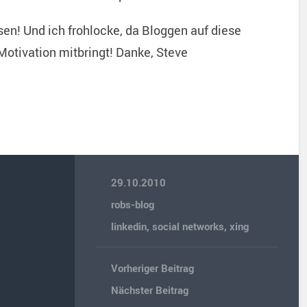
en! Und ich frohlocke, da Bloggen auf diese
Motivation mitbringt! Danke, Steve
29.10.2010
robs-blog
linkedin
,
social networks
,
xing
Vorheriger Beitrag
Nächster Beitrag