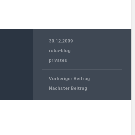
30.12.2009
robs-blog
privates
Vorheriger Beitrag
Nächster Beitrag