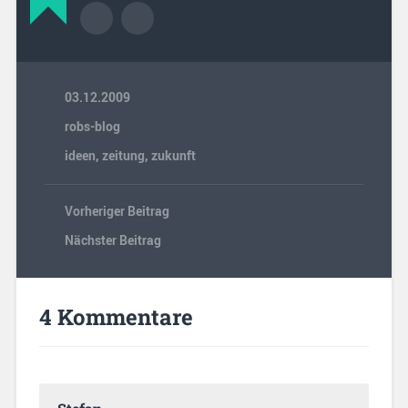
03.12.2009
robs-blog
ideen
,
zeitung
,
zukunft
Vorheriger Beitrag
Nächster Beitrag
4 Kommentare