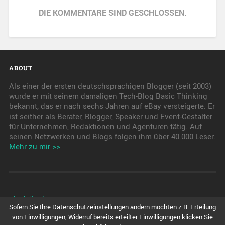
DIE KOMMENTARE SIND GESCHLOSSEN.
ABOUT
Als einer der ersten deutschsprachigen Blogger (seit 2003)
wurde er mit seinem damaligen Tech-Blog Basic Thinking
bekannt, das er nach sechs Jahren auf eBay versteigerte. Er
ist seither als Berater, Blogger, Speaker und Event-Gestalter
für Unternehmen, Redaktionen und Agenturen tätig. Auf
seinen Netzwerken und Blogs folgen ihm über 40.000 Leser.
Mehr zu mir >>
pkwteile.de
Sofern Sie Ihre Datenschutzeinstellungen ändern möchten z.B. Erteilung
von Einwilligungen, Widerruf bereits erteilter Einwilligungen klicken Sie