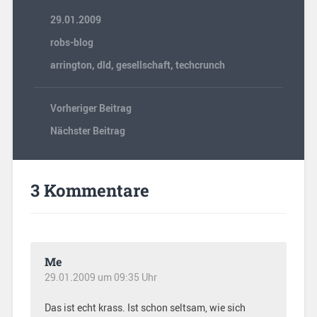
29.01.2009
robs-blog
arrington
,
dld
,
gesellschaft
,
techcrunch
Vorheriger Beitrag
Nächster Beitrag
3 Kommentare
Me
29.01.2009 um 09:35 Uhr
Das ist echt krass. Ist schon seltsam, wie sich