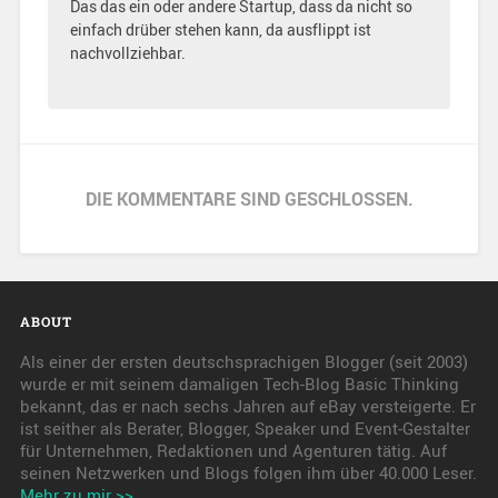
Das das ein oder andere Startup, dass da nicht so
einfach drüber stehen kann, da ausflippt ist
nachvollziehbar.
DIE KOMMENTARE SIND GESCHLOSSEN.
ABOUT
Als einer der ersten deutschsprachigen Blogger (seit 2003)
wurde er mit seinem damaligen Tech-Blog Basic Thinking
bekannt, das er nach sechs Jahren auf eBay versteigerte. Er
ist seither als Berater, Blogger, Speaker und Event-Gestalter
für Unternehmen, Redaktionen und Agenturen tätig. Auf
seinen Netzwerken und Blogs folgen ihm über 40.000 Leser.
Mehr zu mir >>