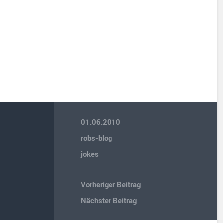
01.06.2010
robs-blog
jokes
Vorheriger Beitrag
Nächster Beitrag