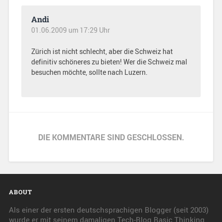
Andi
01.06.2009 um 17:29 Uhr
Zürich ist nicht schlecht, aber die Schweiz hat
definitiv schöneres zu bieten! Wer die Schweiz mal
besuchen möchte, sollte nach Luzern.
DIE KOMMENTARE SIND GESCHLOSSEN.
ABOUT
Als einer der ersten deutschsprachigen Blogger (seit 2003)
wurde er mit seinem damaligen Tech-Blog Basic Thinking