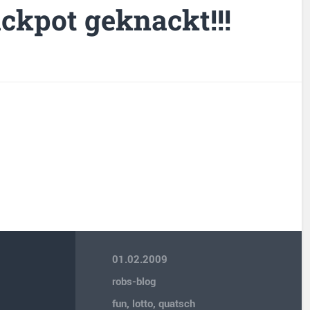
ckpot geknackt!!!
01.02.2009
robs-blog
fun
,
lotto
,
quatsch