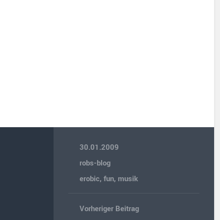
30.01.2009
robs-blog
erobic
,
fun
,
musik
Vorheriger Beitrag