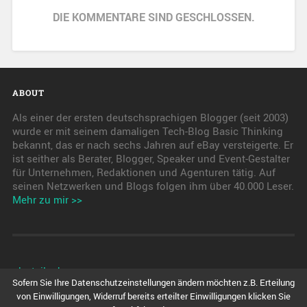
DIE KOMMENTARE SIND GESCHLOSSEN.
ABOUT
Als einer der ersten deutschsprachigen Blogger (seit 2003)
wurde er mit seinem damaligen Tech-Blog Basic Thinking
bekannt, das er nach sechs Jahren auf eBay versteigerte. Er
ist seither als Berater, Blogger, Speaker und Event-Gestalter
für Unternehmen, Redaktionen und Agenturen tätig. Auf
seinen Netzwerken und Blogs folgen ihm über 40.000 Leser.
Mehr zu mir >>
pkwteile.de
Sofern Sie Ihre Datenschutzeinstellungen ändern möchten z.B. Erteilung
von Einwilligungen, Widerruf bereits erteilter Einwilligungen klicken Sie