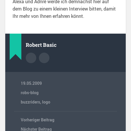
Alexa und Adnré werde ich demnächst hier auf
dem Blog zu einem kleinen Interview bitten, damit
Ihr mehr von Ihnen erfahren könnt.
Robert Basic
19.05.2009
robs-blog
buzzriders
,
logo
Vorheriger Beitrag
Nächster Beitrag