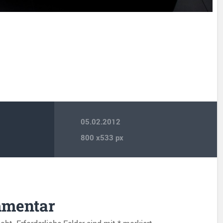
05.02.2012
800
x
533 px
mmentar