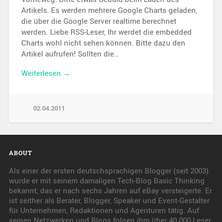
Artikels. Es werden mehrere Google Charts geladen,
die über die Google Server realtime berechnet
werden. Liebe RSS-Leser, Ihr werdet die embedded
Charts wohl nicht sehen können. Bitte dazu den
Artikel aufrufen! Sollten die…
Weiterlesen →
02.04.2011
ABOUT
Als einer der ersten deutschsprachigen Blogger (seit 2003)
wurde er mit seinem damaligen Tech-Blog Basic Thinking
bekannt, das er nach sechs Jahren auf eBay versteigerte. Er
ist seither als Berater, Blogger, Speaker und Event-Gestalter
für Unternehmen, Redaktionen und Agenturen tätig. Auf
seinen Netzwerken und Blogs folgen ihm über 40.000 Leser.