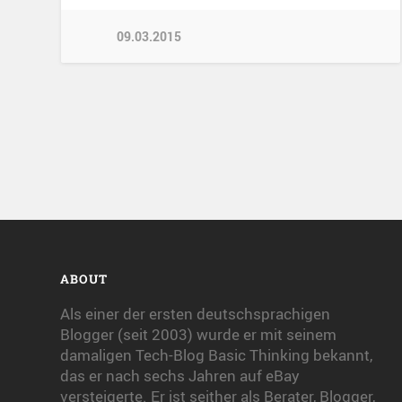
09.03.2015
ABOUT
Als einer der ersten deutschsprachigen
Blogger (seit 2003) wurde er mit seinem
damaligen Tech-Blog Basic Thinking bekannt,
das er nach sechs Jahren auf eBay
versteigerte. Er ist seither als Berater, Blogger,