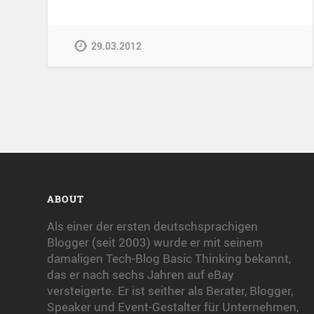
29.03.2012
ABOUT
Als einer der ersten deutschsprachigen
Blogger (seit 2003) wurde er mit seinem
damaligen Tech-Blog Basic Thinking bekannt,
das er nach sechs Jahren auf eBay
versteigerte. Er ist seither als Berater, Blogger,
Speaker und Event-Gestalter für Unternehmen,