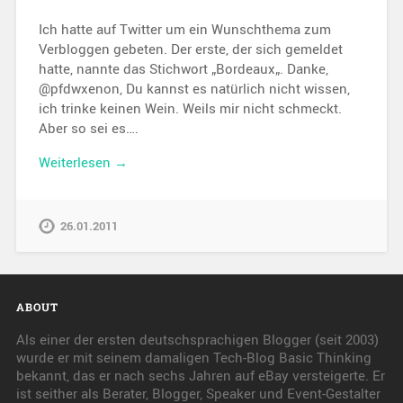
Ich hatte auf Twitter um ein Wunschthema zum
Verbloggen gebeten. Der erste, der sich gemeldet
hatte, nannte das Stichwort „Bordeaux„. Danke,
@pfdwxenon, Du kannst es natürlich nicht wissen,
ich trinke keinen Wein. Weils mir nicht schmeckt.
Aber so sei es….
Weiterlesen →
26.01.2011
ABOUT
Als einer der ersten deutschsprachigen Blogger (seit 2003)
wurde er mit seinem damaligen Tech-Blog Basic Thinking
bekannt, das er nach sechs Jahren auf eBay versteigerte. Er
ist seither als Berater, Blogger, Speaker und Event-Gestalter