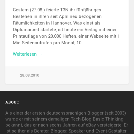
Gestern (27.08.) feierte T3N ihr fünfjähriges
Bestehen in ihren seit April neu bezogenen
Räumlichkeiten in Hannover. Was einst als
Diplomarbeit startete, ist heute ein Verlag mit einer
Printauflage von 20.000 Heften, einer Webseite mit 1
Mio Seitenaufrufen pro Monat, 10…
Weiterlesen →
28.08.2010
ABOUT
Als einer der ersten deutschsprachigen Blogger (seit 2003)
wurde er mit seinem damaligen Tech-Blog Basic Thinking
bekannt, das er nach sechs Jahren auf eBay versteigerte. Er
ist seither als Berater, Blogger, Speaker und Event-Gestalter