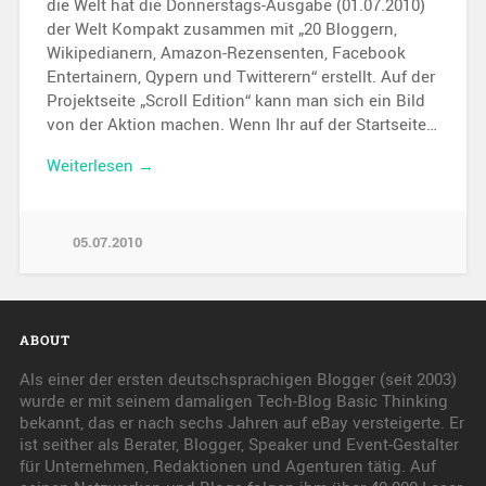
die Welt hat die Donnerstags-Ausgabe (01.07.2010)
der Welt Kompakt zusammen mit „20 Bloggern,
Wikipedianern, Amazon-Rezensenten, Facebook
Entertainern, Qypern und Twitterern“ erstellt. Auf der
Projektseite „Scroll Edition“ kann man sich ein Bild
von der Aktion machen. Wenn Ihr auf der Startseite…
Weiterlesen →
05.07.2010
ABOUT
Als einer der ersten deutschsprachigen Blogger (seit 2003)
wurde er mit seinem damaligen Tech-Blog Basic Thinking
bekannt, das er nach sechs Jahren auf eBay versteigerte. Er
ist seither als Berater, Blogger, Speaker und Event-Gestalter
für Unternehmen, Redaktionen und Agenturen tätig. Auf