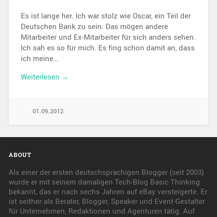
Es ist lange her. Ich war stolz wie Oscar, ein Teil der
Deutschen Bank zu sein. Das mögen andere
Mitarbeiter und Ex-Mitarbeiter für sich anders sehen.
Ich sah es so für mich. Es fing schon damit an, dass
ich meine…
Weiterlesen →
01.09.2012
ABOUT
Als einer der ersten deutschsprachigen Blogger (seit 2003)
wurde er mit seinem damaligen Tech-Blog Basic Thinking
bekannt, das er nach sechs Jahren auf eBay versteigerte. Er
ist seither als Berater, Blogger, Speaker und Event-Gestalter
für Unternehmen, Redaktionen und Agenturen tätig. Auf