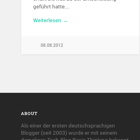
geführt hatte….
Weiterlesen →
08.08.2012
ABOUT
Als einer der ersten deutschsprachigen
Blogger (seit 2003) wurde er mit seinem
damaligen Tech-Blog Basic Thinking bekannt,