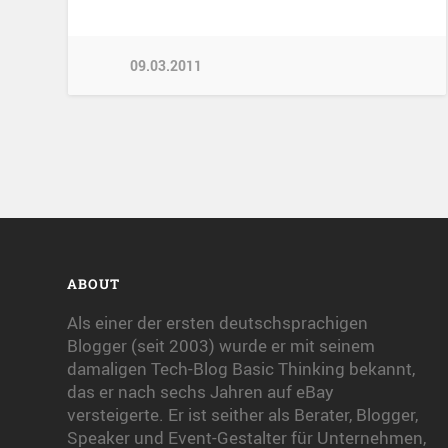
09.03.2011
ABOUT
Als einer der ersten deutschsprachigen
Blogger (seit 2003) wurde er mit seinem
damaligen Tech-Blog Basic Thinking bekannt,
das er nach sechs Jahren auf eBay
versteigerte. Er ist seither als Berater, Blogger,
Speaker und Event-Gestalter für Unternehmen,