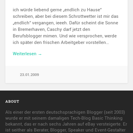
ich würde liebend gerne „endlich zu Hause“
schreiben, aber bei diesem Schrottwetter ist mir das
„endlich“ vergangen, ieeeh. Dafür scheint die Sonne
in Bremerhaven, Caschy darf jetzt den
Berufsblogger mimen. Und wie versprochen, werde
ich später den frischen Arbeitgeber vorstellen…
Weiterlesen →
23.01.2009
ABOUT
Als einer der ersten deutschsprachigen Blogger (seit 2003)
wurde er mit seinem damaligen Tech-Blog Basic Thinking
bekannt, das er nach sechs Jahren auf eBay versteigerte. Er
ist seither als Berater, Blogger, Speaker und Event-Gestalter